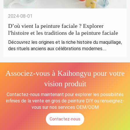
2024-08-01
D’où vient la peinture faciale ? Explorer
l'histoire et les traditions de la peinture faciale
Découvrez les origines et la riche histoire du maquillage,
des rituels anciens aux célébrations modernes.
Explorez l'histoire captivante de cette forme d'art
intemporelle.
Associez-vous à Kaihongyu pour votre
vision produit
Contactez-nous maintenant pour explorer les possibilités
infinies de la vente en gros de peinture DIY ou renseignez-
vous sur nos services OEM/ODM
Contactez-nous